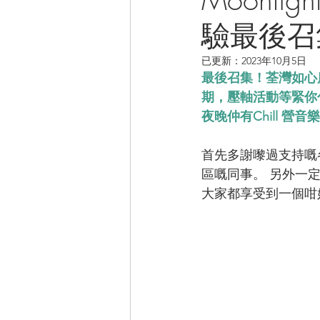
驗最後召
CAMPER音樂電影
已更新：
2023年10月5日
最後召集！荃灣如心廣場 
期，壓軸活動等緊你包
夜晚仲有Chill 
首先多謝嚟過支持嘅
區嘅同事。 另外一定要感
大家都享受到一個咁