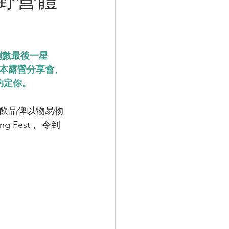
t》倒數最後一星
日本露營分享會、
約定你。
買飲品俾以物易物
 Fest， 令到