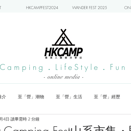
T
HKCAMPFEST2024
WANDER FEST 2025
ONL
Camping．LifeStyle．Fun
- online media -
推介
至「營」潮物
至「營」生活
至「營」經歷
0月4日
讀畢需時 2 分鐘
系列
小編實測
旅遊推介
日本營地介紹
潮流玩樂
ght Camping Fest山系市