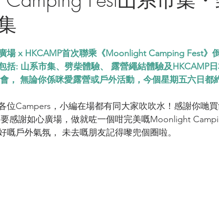
集
x HKCAMP首次聯乘《Moonlight Camping Fes
括: 山系市集、劈柴體驗、 露營繩結體驗及HKCAMP
營音樂會， 無論你係咪愛露營或戶外活動，今個星期五六日都
各位Campers，小編在場都有同大家吹吹水！感謝你哋
謝如心廣場，做就咗一個咁完美嘅Moonlight Camping
好嘅戶外氣氛， 未去嘅朋友記得嚟兜個圈啦。