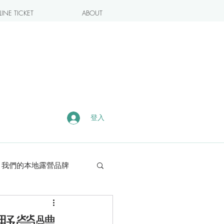
INE TICKET
ABOUT
登入
我們的本地露營品牌
露營・遠足熱點
集・野營體