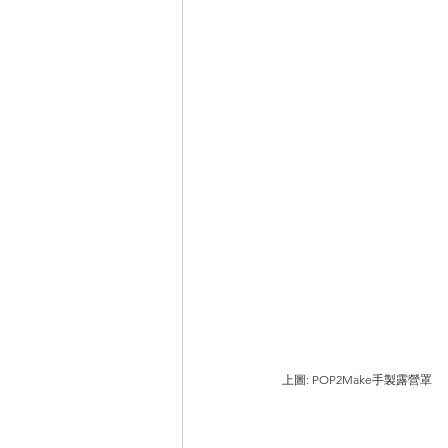
上圖: POP2Make手製露營罩