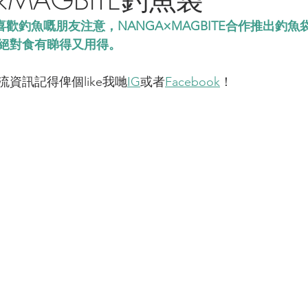
TE喜歡釣魚嘅朋友注意，NANGA×MAGBITE合作推出釣魚
絕對食有睇得又用得。
資訊記得俾個like我哋
IG
或者
Facebook
！