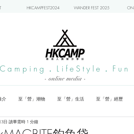
T
HKCAMPFEST2024
WANDER FEST 2025
ONL
Camping．LifeStyle．Fun
- online media -
推介
至「營」潮物
至「營」生活
至「營」經歷
月3日
讀畢需時 1 分鐘
系列
小編實測
旅遊推介
日本營地介紹
潮流玩樂
×MAGBITE釣魚袋