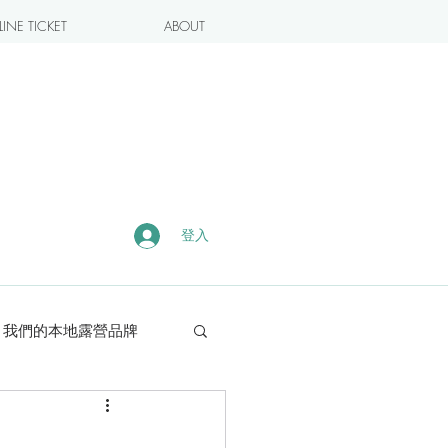
INE TICKET
ABOUT
登入
我們的本地露營品牌
露營・遠足熱點