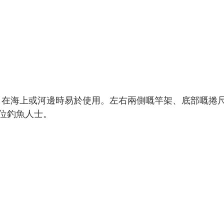
料製，在海上或河邊時易於使用。左右兩側嘅竿架、底部嘅捲
位釣魚人士。