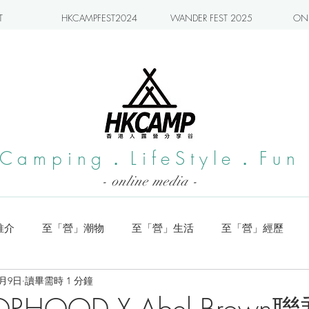
T
HKCAMPFEST2024
WANDER FEST 2025
ONL
Camping．LifeStyle．Fun
- online media -
推介
至「營」潮物
至「營」生活
至「營」經歷
0月9日
讀畢需時 1 分鐘
系列
小編實測
旅遊推介
日本營地介紹
潮流玩樂
ORHOOD X Abel Brow