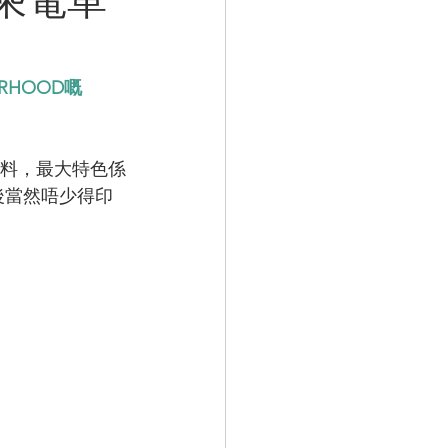
RHOOD嘅
物料，最大特色係
後當然唔少得印