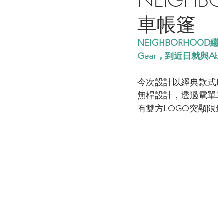
車帳篷
CAMPER音樂電影
NEIGHBORHO
Gear，到近日就與A
今次設計以經典款式
無桿設計，透過電單
有雙方LOGO突顯