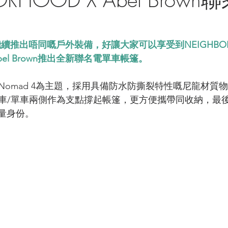
OD繼續推出唔同嘅戶外裝備，好讓大家可以享受到NEIGHBO
bel Brown推出全新聯名電單車帳篷。
Nomad 4為主題，採用具備防水防撕裂特性嘅尼龍材質
車/單車兩側作為支點撐起帳篷，更方便攜帶同收納，最
限量身份。