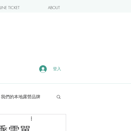
INE TICKET
ABOUT
登入
我們的本地露營品牌
露營・遠足熱點
n聯乘電單