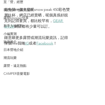
至「營」經歷
首先第一個大發現snow peak 450彩色雙
我們的本地露營品牌
層鈦杯，網店已經賣晒，呢個真係好靚
露營blogger分享
見到記得要買，都比較罕有，
GEAR 
新手入坑系列
SHOP
網店都有少量可以訂。
小編實測
鍾意睇更多露營或潮流玩樂資訊，記得
旅遊推介
俾個like我哋
IG
或者
Facebook
！
日本營地介紹
潮流玩樂
露營・遠足熱點
CAMPER音樂電影