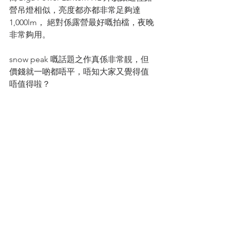
營吊燈相似，亮度都亦都非常足夠達
1,000lm， 絕對係露營最好嘅拍檔，夜晚
非常夠用。
snow peak 嘅話題之作真係非常靚，但
價錢就一啲都唔平，唔知大家又覺得值
唔值得啦？