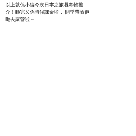
以上就係小編今次日本之旅嘅毒物推
介！睇完又係時候課金啦， 開季帶晒佢
哋去露營啦～