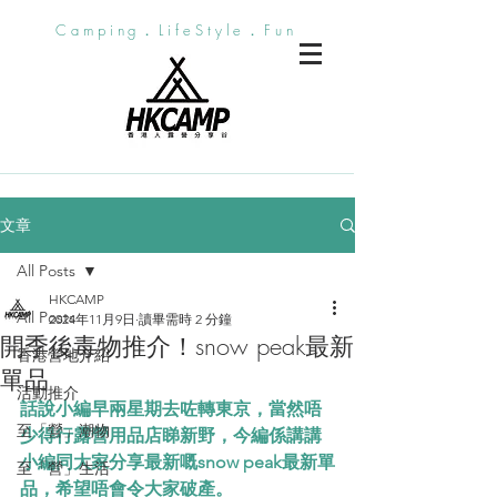
Camping．LifeStyle．Fun
文章
All Posts
HKCAMP
All Posts
2024年11月9日
讀畢需時 2 分鐘
開季後毒物推介！snow peak最新
香港營地介紹
單品
活動推介
話說小編早兩星期去咗轉東京，當然唔
至「營」潮物
少得行露營用品店睇新野，今編係講講
小編同大家分享最新嘅snow peak最新單
至「營」生活
品，希望唔會令大家破產。