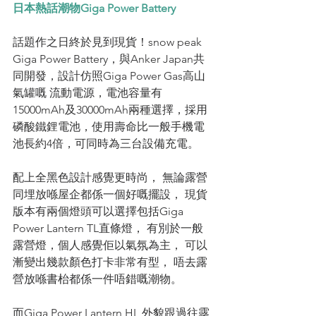
日本熱話潮物Giga Power Battery
話題作之日終於見到現貨！snow peak 
Giga Power Battery，與Anker Japan共
同開發，設計仿照Giga Power Gas高山
氣罐嘅 流動電源，電池容量有
15000mAh及30000mAh兩種選擇，採用
磷酸鐵鋰電池，使用壽命比一般手機電
池長約4倍，可同時為三台設備充電。 
配上全黑色設計感覺更時尚， 無論露營
同埋放喺屋企都係一個好嘅擺設， 現貨
版本有兩個燈頭可以選擇包括Giga 
Power Lantern TL直條燈， 有別於一般
露營燈，個人感覺佢以氣氛為主， 可以
漸變出幾款顏色打卡非常有型， 唔去露
營放喺書枱都係一件唔錯嘅潮物。
而Giga Power Lantern HL 外貌跟過往露