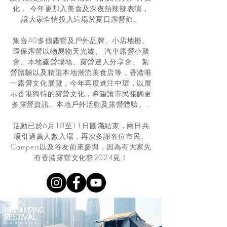
化， 今年更加入美食及深夜熱辣辣表演，
讓大家全情投入這場於夏日露營節。
集合40多個露營及戶外品牌、小店地攤、
環保露營以物易物天光墟、 汽車露營小聚
會、本地露營場地、露營達人分享會、 紮
營體驗以及精選本地潮流美食店等，香港唯
一露營文化展覽，今年再度進注中環，以展
示香港獨特的露營文化，希望讓市民接觸更
多露營資訊、本地戶外活動及露營體驗。 .
活動已於6月10至11日圓滿結束，兩日共
吸引過萬人數入場，再次多謝各位市民、
Campers以及谷友前來參與，因為有大家先
有香港露營文化祭2024見！