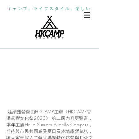
キャンプ。ライフスタイル。楽しい
延續露營熱由HKCAMP主辦《HKCAMP香
港露營文化祭2023》 第二屆內容更豐富，
本年主題Hello Summer & Hello Campers，
期待與市民共同感受夏日及本地露營氣氛，
讓大家更深入了解香港獨特的露營與戶外文