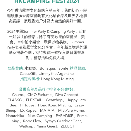
HKCAMPING FEST2024
今年香港露營文化祭踏入第三年，我們初心不變
繼續推廣香港露營獨有文化給香港及世界各地朋
友認識，展現香港戶外及大自然的美好一面。
,
2024主題Summer Party & Camping Party，活動
一如以往的精彩，除了有受歡迎的露營展、美
食、車中泊小聚會、環保以物易物、Summer
Party表演及露營文化分享會，今年新真增戶外運
動及消暑企劃，期待與你一齊投入夏日露營派
對，精彩活動免費入場。
飲品贊助:
水動樂、Bonaqua、sprite
禮品贊助:
CasusGill、Jimmy the Argentine
指定冷風機:
Hong Kong Misting
參展店舖及品牌 (*排名不分先後) :
Chums、CMO Perfume、Dive Concept、
ELASKO、FLEXTAIL、Gearzhop、Happy Lazy
Bee、H House、Hong Kong Misting、Lazzy
Sheep、LX Ropes、MATATA、MistPure Home、
Naturehike、Nuts Camping、PARADISE、Prime-
Living、Rope Flow、Syzygy Outdoor Gear、
Wattsup、Yama Guest、ZELECT