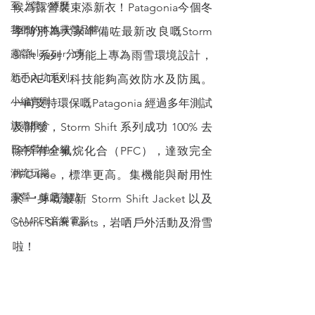
至「營」經歷
候為露營裝束添新衣！Patagonia今個冬
我們的本地露營品牌
季特別為大家準備咗最新改良嘅Storm 
露營blogger分享
Shift 系列，功能上專為雨雪環境設計， 
新手入坑系列
GORE-TEX 科技能夠高效防水及防風。
小編實測
一向支持環保嘅Patagonia 經過多年測試
旅遊推介
及開發，Storm Shift 系列成功 100% 去
日本營地介紹
除所有全氟烷化合（PFC），達致完全 
潮流玩樂
PFC-free，標準更高。集機能與耐用性
露營・遠足熱點
於一身嘅最新 Storm Shift Jacket 以及 
CAMPER音樂電影
Storm Shift Pants，岩哂戶外活動及滑雪
啦！