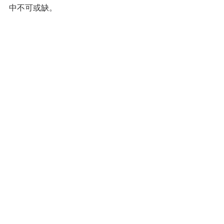
中不可或缺。
為針對運動時更大幅度嘅肢體活動，新
作甚至於褲檔位置細心加入 crotch 
gusset 補強細節，膝蓋部份嘅特別剪裁