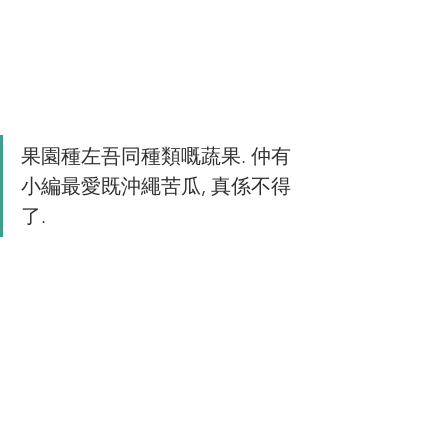
果園種左吾同種類嘅蔬果. 仲有
小編最愛既沖繩苦瓜, 真係不得
了.