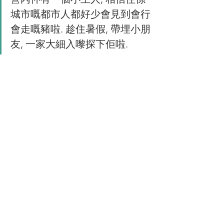
城市嘅都市人都好少會見到會行
會走嘅豬啦. 趁住暑假, 帶埋小朋
友, 一家大細入嚟探下佢啦.