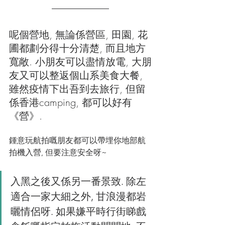
呢個營地, 無論係營區, 田園, 花
圃都劃分得十分清楚, 而且地方
寬敞. 小朋友可以盡情放電, 大朋
友又可以整返個山系美食大餐, 
雖然疫情下出吾到去旅行, 但留
係香港camping, 都可以好有
《營》.
鍾意玩航拍嘅朋友都可以帶埋你地部航
拍機入營, 但要注意安全呀~
入黑之後又係另一番景致. 除左
適合一家大細之外, 甘浪漫都岩
曬情侶呀. 如果嫌平時行街睇戲