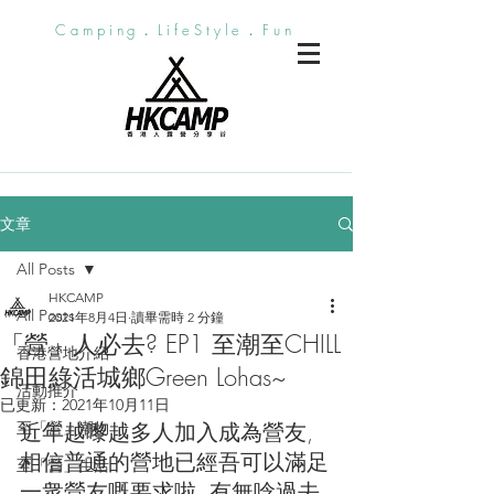
Camping．LifeStyle．Fun
文章
All Posts
HKCAMP
All Posts
2021年8月4日
讀畢需時 2 分鐘
「營」人必去? EP1 至潮至CHILL
香港營地介紹
錦田綠活城鄉Green Lohas~
活動推介
已更新：
2021年10月11日
近年越嚟越多人加入成為營友, 
至「營」潮物
相信普通的營地已經吾可以滿足
至「營」生活
一衆營友嘅要求啦, 有無唸過去