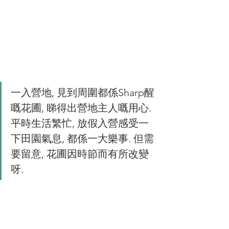
一入營地, 見到周圍都係Sharp醒
嘅花圃, 睇得出營地主人嘅用心. 
平時生活繁忙, 放假入營感受一
下田園氣息, 都係一大樂事. 但需
要留意, 花圃因時節而有所改變
呀. 