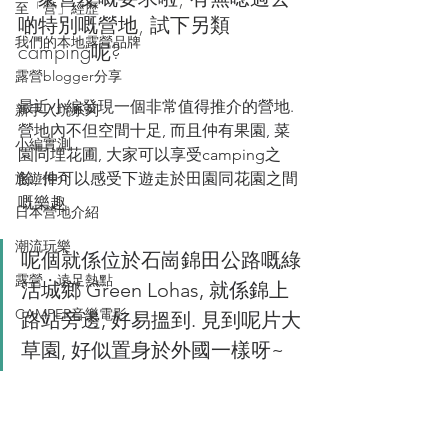
至「營」經歷
啲特別嘅營地, 試下另類
我們的本地露營品牌
camping呢?
露營blogger分享
最近小編發現一個非常值得推介的營地. 
新手入坑系列
營地內不但空間十足, 而且仲有果園, 菜
小編實測
園同埋花圃, 大家可以享受camping之
旅遊推介
餘, 仲可以感受下遊走於田園同花園之間
嘅樂趣. 
日本營地介紹
潮流玩樂
呢個就係位於石崗錦田公路嘅綠
露營・遠足熱點
活城鄉 Green Lohas, 就係錦上
CAMPER音樂電影
路站旁邊, 好易搵到. 見到呢片大
草園, 好似置身於外國一樣呀~