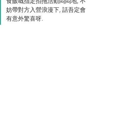
食飯嘅指定拍拖活動悶悶地, 不
妨帶對方入營浪漫下, 話吾定會
有意外驚喜呀.