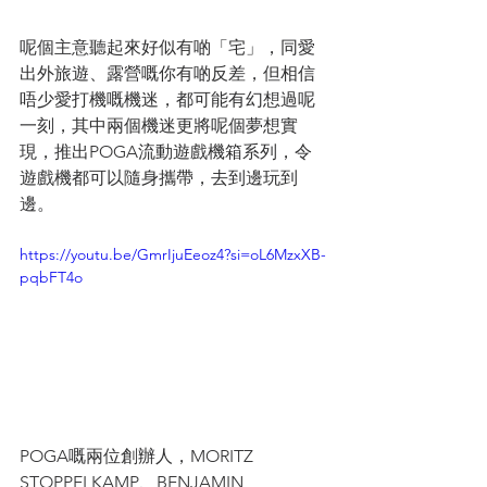
呢個主意聽起來好似有啲「宅」，同愛
出外旅遊、露營嘅你有啲反差，但相信
唔少愛打機嘅機迷，都可能有幻想過呢
一刻，其中兩個機迷更將呢個夢想實
現，推出POGA流動遊戲機箱系列，令
遊戲機都可以隨身攜帶，去到邊玩到
邊。
https://youtu.be/GmrIjuEeoz4?si=oL6MzxXB-
pqbFT4o
POGA嘅兩位創辦人，MORITZ 
STOPPELKAMP、BENJAMIN 