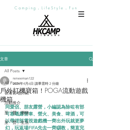
Camping．LifeStyle．Fun
文章
All Posts
reneeman122
All Posts
2024年4月6日
讀畢需時 2 分鐘
戶外打機寶箱！POGA流動遊戲
香港營地介紹
機箱
活動推介
同愛侶、朋友露營，小編認為除咗有部
至「營」潮物
可靠嘅露營車、營火、美食、啤酒，可
以帶埋部電視遊戲機一齊出外玩就更夢
至「營」生活
幻，玩返場FIFA先去一齊瞓教，簡直完