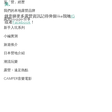
至「營」經歷
美。
我們的本地露營品牌
鍾意睇更多露營資訊記得俾個like我哋
IG
露營blogger分享
或者
Facebook
！
新手入坑系列
小編實測
旅遊推介
日本營地介紹
潮流玩樂
露營・遠足熱點
CAMPER音樂電影