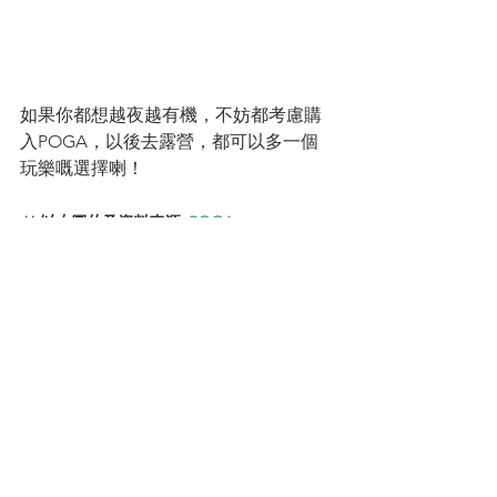
如果你都想越夜越有機，不妨都考慮購
入POGA，以後去露營，都可以多一個
玩樂嘅選擇喇！
** 以上圖片及資料來源: 
POGA
** 以後關於露營圖片及分享，記得打Hash 
Tag 
#HKHKCAMP