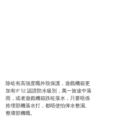
除咗有高強度嘅外殼保護，遊戲機箱更
加有IP 52 認證防水級別，萬一旅途中落
雨，或者遊戲機箱跌咗落水，只要唔係
拎埋部機落水打，都唔使怕俾水整濕、
整壞部機嘅。