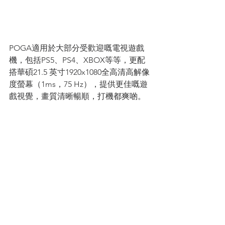
POGA適用於大部分受歡迎嘅電視遊戲
機，包括PS5、PS4、XBOX等等，更配
搭華碩21.5 英寸1920x1080全高清高解像
度螢幕（1ms，75 Hz），提供更佳嘅遊
戲視覺，畫質清晰暢順，打機都爽啲。