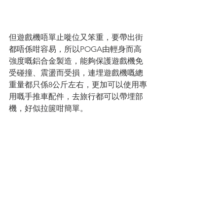
但遊戲機唔單止嘥位又笨重，要帶出街
都唔係咁容易，所以POGA由輕身而高
強度嘅鋁合金製造，能夠保護遊戲機免
受碰撞、震盪而受損，連埋遊戲機嘅總
重量都只係8公斤左右，更加可以使用專
用嘅手推車配件，去旅行都可以帶埋部
機，好似拉篋咁簡單。