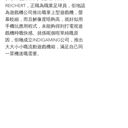
REICHERT，正職為職業足球員，佢地認
為遊戲機公司推出嘅掌上型遊戲機，螢
幕較細，而且解像度唔夠高，就好似用
手機玩應用程式，未能夠得到打電視遊
戲機時嘅快感。就係呢個咁單純嘅原
因，佢哋成立INDIGAMING公司，推出
大大小小嘅流動遊戲機箱，滿足自己同
一眾機迷嘅需要。