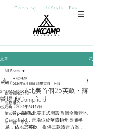
Camping．LifeStyle．Fun
文章
All Posts
HKCAMP
All Posts
2024年6月18日
讀畢需時 1 分鐘
snow peak北美首個25英畝・露
香港營地介紹
營場地Campfield
活動推介
已更新：
2024年6月19日
至「營」潮物
snow peak係北美正式開設首個全新營地
Campfield，營場位於華盛頓州長灘半
至「營」生活
島，佔地25英畝，提供三款露營方案，