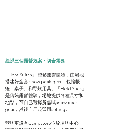
提拱三個露營方案・切合需要
「Tent Suites」 輕鬆露營體驗，由場地
搭建好全套 snow peak gear，包捨帳
篷、桌子、和野炊用具。「Field Sites」
是傳統露營體驗，場地提供各種尺寸和
地點，可自已選擇所需嘅snow peak 
gear，然後自尸起營同setting。
營地更設有Campstore位於場地中心， 