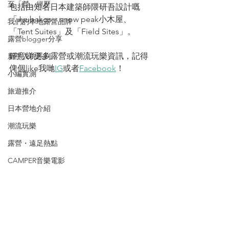
至「營」經歷
包括由知名日本建築師隈研吾設計嘅
「Jyubakos」snow peak小木屋、
我們的本地露營品牌
「Tent Suites」及「Field Sites」。
露營blogger分享
鍾意睇更多露營或潮流玩樂資訊，記得
新手入坑系列
俾個like我哋
IG
或者
Facebook
！
小編實測
旅遊推介
日本營地介紹
潮流玩樂
露營・遠足熱點
CAMPER音樂電影