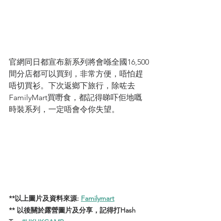
官網同日都宣布新系列將會喺全國16,500
間分店都可以買到，非常方便，唔怕趕
唔切買衫。下次返鄉下旅行，除咗去
FamilyMart買嘢食，都記得睇吓佢地嘅
時裝系列，一定唔會令你失望。
**以上圖片及資料來源: 
Familymart
** 以後關於露營圖片及分享，記得打Hash 