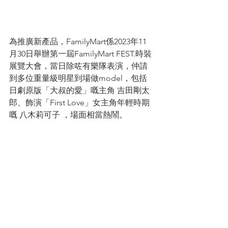
為推廣新產品，FamilyMart係2023年11
月30日舉辦第一屆FamilyMart FEST.時裝
展覽大會，當日除咗有樂隊表演，仲請
到多位重量級明星到場做model，包括
日劇原版「大叔的愛」嘅主角 吉田剛太
郎、飾演「First Love」女主角年輕時期
嘅 八木莉可子 ，場面相當熱鬧。