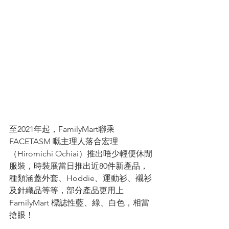
至2021年起，FamilyMart聯乘
FACETASM 嘅主理人落合宏理
（Hiromichi Ochiai）推出唔少輕便休閒
服裝，時裝展當日推出近80件新產品，
種類涵蓋外套、Hoddie、運動衫、襯衫
及針織品等等，部分產品更用上
FamilyMart 標誌性藍、綠、白色，相當
搶眼！