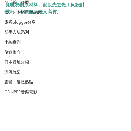
至「營」經歷
良嘅衣物原材料、配以先進做工同設計
技巧，令衣服又抵又高質。
我們的本地露營品牌
露營blogger分享
新手入坑系列
小編實測
旅遊推介
日本營地介紹
潮流玩樂
露營・遠足熱點
CAMPER音樂電影