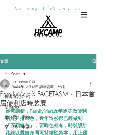
Camping．LifeStyle．Fun
文章
All Posts
reneeman122
All Posts
2023年12月12日
讀畢需時 1 分鐘
FamilyMart X FACETASM・日本首
香港營地介紹
屆便利店時裝展
活動推介
你無聽錯，FamilyMart近年除咗做便利
至「營」潮物
店炸雞排出色，近年造衫都已經做到
「五顏綠色」，要咩色都有，時裝設計
至「營」生活
路線以愛自身同可持續性為本，用上優