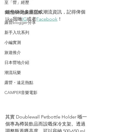
至「營」經歷
鍾意睇更多露營或潮流資訊，記得俾個
我們的本地露營品牌
like我哋
IG
或者
Facebook
！
露營blogger分享
新手入坑系列
小編實測
旅遊推介
日本營地介紹
潮流玩樂
露營・遠足熱點
CAMPER音樂電影
其實 Doublewall Petbottle Holder 喺一
個專為樽裝飲品而設嘅保冷支架。透過
調整瓶蓋嘅高度，可以容納 500-650 mL 