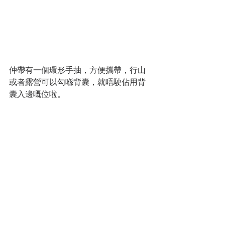
仲帶有一個環形手抽，方便攜帶，行山
或者露營可以勾喺背囊，就唔駛佔用背
囊入邊嘅位啦。