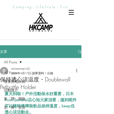
Camping．LifeStyle．Fun
文章
All Posts
reneeman122
All Posts
2024年4月17日
讀畢需時 1 分鐘
保持透心涼温度・Doublewall
香港營地介紹
Petbottle Holder
活動推介
夏天到啦！戶外活動保水好重要，日木
至「營」潮物
Post General店心知大家須要，搵到呢件
可以隨時將樽裝飲品保持溫度，keep住
至「營」生活
透心涼活動去。