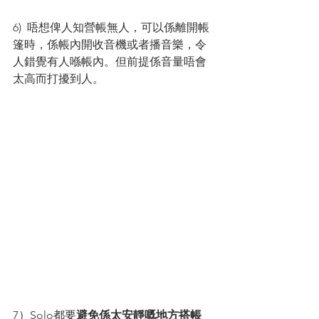
6)  唔想俾人知營帳無人，可以係離開帳
篷時，係帳內開收音機或者播音樂，令
人錯覺有人喺帳內。但前提係音量唔會
太高而打擾到人。
7）Solo都要
避免係太安靜嘅地方搭帳