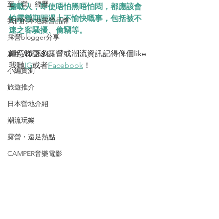
至「營」經歷
膽嘅人，即使唔怕黑唔怕悶，都應該會
怕露營期間遇上不愉快嘅事，包括被不
我們的本地露營品牌
速之客騷擾、偷竊等。
露營blogger分享
鍾意睇更多露營或潮流資訊記得俾個like
新手入坑系列
我哋
IG
或者
Facebook
！
小編實測
旅遊推介
日本營地介紹
潮流玩樂
露營・遠足熱點
CAMPER音樂電影