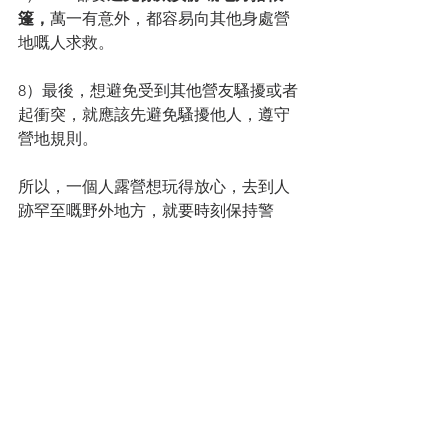
篷，
萬一有意外，都容易向其他身處營
地嘅人求救。
8）最後，想避免受到其他營友騷擾或者
起衝突，就應該先避免騷擾他人，遵守
營地規則。
所以，一個人露營想玩得放心，去到人
跡罕至嘅野外地方，就要時刻保持警
覺，遵守露營場地嘅規則。
** 以上圖片及資料來源: 
Arinomi
** 以後關於露營圖片及分享，記得打Hash 
Tag 
#HKHKCAMP