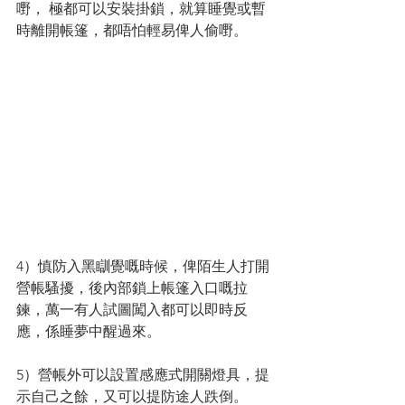
嘢， 極都可以安裝掛鎖，就算睡覺或暫
時離開帳篷，都唔怕輕易俾人偷嘢。
4）慎防入黑瞓覺嘅時候，俾陌生人打開
營帳騷擾，後內部鎖上帳篷入口嘅拉
鍊，萬一有人試圖闖入都可以即時反
應，係睡夢中醒過來。
5）營帳外可以設置感應式開關燈具，提
示自己之餘，又可以提防途人跌倒。