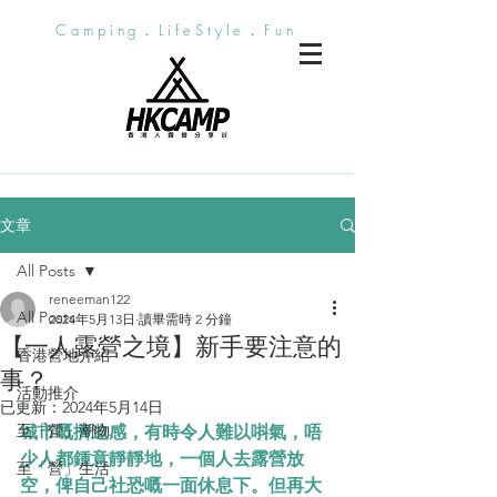
Camping．LifeStyle．Fun
文章
All Posts
reneeman122
All Posts
2024年5月13日
讀畢需時 2 分鐘
【一人露營之境】新手要注意的
香港營地介紹
事？
活動推介
已更新：
2024年5月14日
至「營」潮物
城市嘅擠迫感，有時令人難以唞氣，唔
少人都鍾意靜靜地，一個人去露營放
至「營」生活
空，俾自己社恐嘅一面休息下。但再大