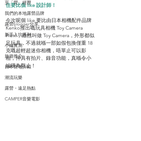
至「營」經歷
住要比個 like 設計師！
我們的本地露營品牌
今次呢個 like 要比由日本相機配件品牌 
露營blogger分享
Kenko推出嘅玩具相機 Toy Camera 
新手入坑系列
Pieni，雖然叫做 Toy Camera，外形都似
足玩具，不過就喺一部如假包換僅重 18 
小編實測
克嘅超輕超迷你相機，唔單止可以影
旅遊推介
相，仲具有拍片、錄音功能，真喺令小
編嘆為觀止！
日本營地介紹
潮流玩樂
露營・遠足熱點
CAMPER音樂電影