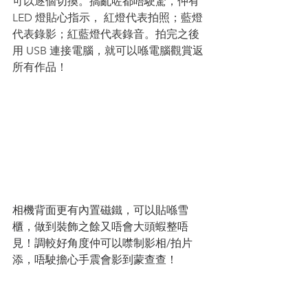
可以逐個切換。搞亂咗都唔駛驚，仲有 
LED 燈貼心指示， 紅燈代表拍照；藍燈
代表錄影；紅藍燈代表錄音。拍完之後
用 USB 連接電腦，就可以喺電腦觀賞返
所有作品！
相機背面更有內置磁鐵，可以貼喺雪
櫃，做到裝飾之餘又唔會大頭蝦整唔
見！調較好角度仲可以噤制影相/拍片
添，唔駛擔心手震會影到蒙查查！