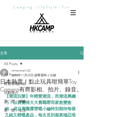
Camping．LifeStyle．Fun
文章
All Posts
reneeman122
All Posts
2023年11月29日
讀畢需時 2 分鐘
日本熱賣！點止玩具咁簡單Toy
香港營地介紹
Camera有齊影相、拍片、錄音。
活動推介
【潮流玩樂】年輕愛潮流，而潮流興纖
至「營」潮物
巧！以前覺得大大舊嘅嘢而家愈變愈
細，成日周圍露營嘅小編特別期待每樣
至「營」生活
又細又輕嘅產品，每次見到都真喺忍唔