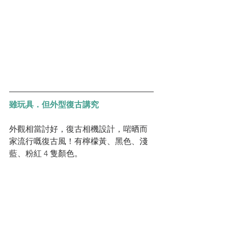
雖玩具．但外型復古講究
外觀相當討好，復古相機設計，啱晒而
家流行嘅復古風！有檸檬黃、黑色、淺
藍、粉紅 4 隻顏色。