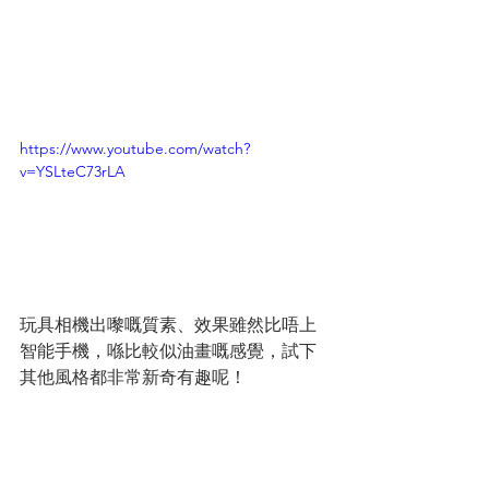
https://www.youtube.com/watch?
v=YSLteC73rLA
玩具相機出嚟嘅質素、效果雖然比唔上
智能手機，喺比較似油畫嘅感覺，試下
其他風格都非常新奇有趣呢！