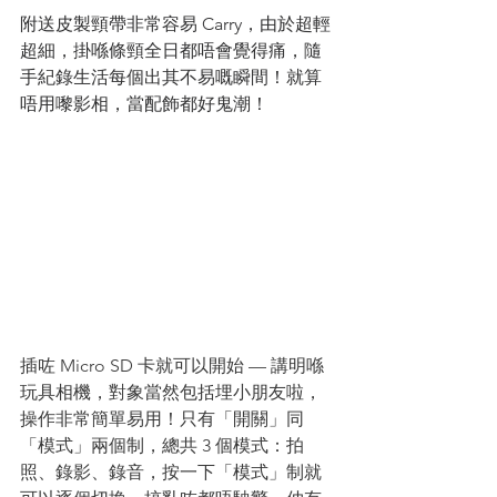
附送皮製頸帶非常容易 Carry，由於超輕
超細，掛喺條頸全日都唔會覺得痛，隨
手紀錄生活每個出其不易嘅瞬間！就算
唔用嚟影相，當配飾都好鬼潮！
插咗 Micro SD 卡就可以開始 — 講明喺
玩具相機，對象當然包括埋小朋友啦，
操作非常簡單易用！只有「開關」同
「模式」兩個制，總共 3 個模式：拍
照、錄影、錄音，按一下「模式」制就