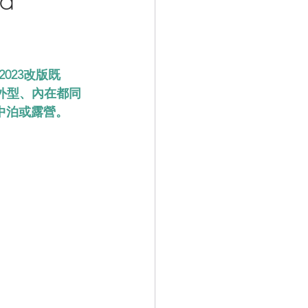
023改版既
無論外型、內在都同
車中泊或露營。