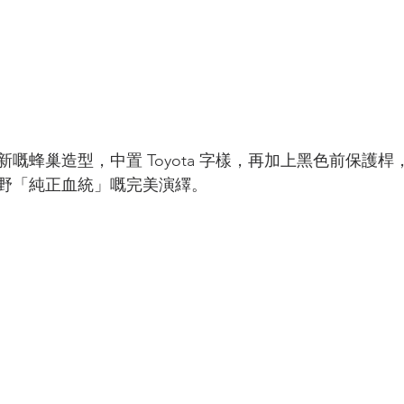
嘅蜂巢造型，中置 Toyota 字樣，再加上黑色前保護
野「純正血統」嘅完美演繹。