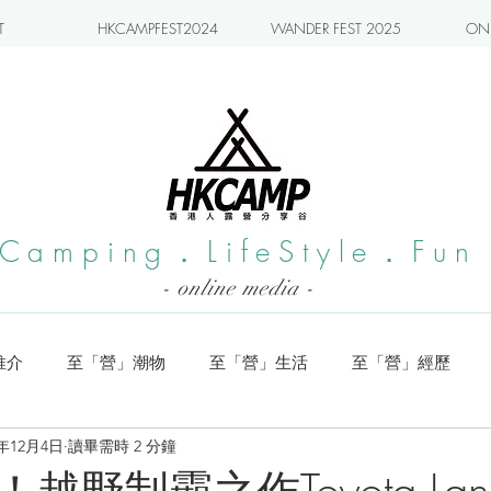
T
HKCAMPFEST2024
WANDER FEST 2025
ONL
Camping．LifeStyle．Fun
- online media -
推介
至「營」潮物
至「營」生活
至「營」經歷
3年12月4日
讀畢需時 2 分鐘
系列
小編實測
旅遊推介
日本營地介紹
潮流玩樂
越野制霸之作Toyota Lan