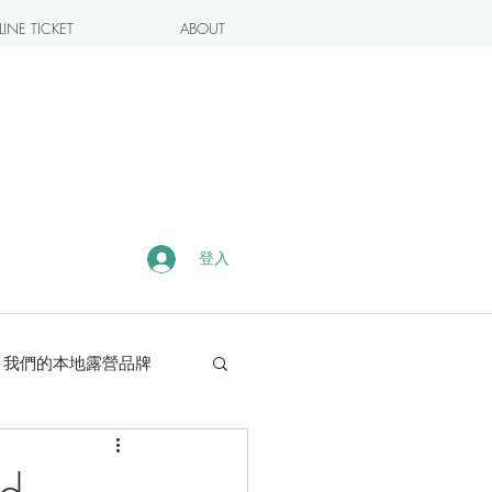
INE TICKET
ABOUT
登入
我們的本地露營品牌
露營・遠足熱點
d