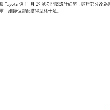
oyota 係 11 月 29 號公開嘅設計細節，頭燈部分改為圓形
狀燈罩，細節位都配搭得型格十足。