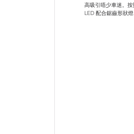
高吸引唔少車迷。按照 T
LED 配合鋸齒形