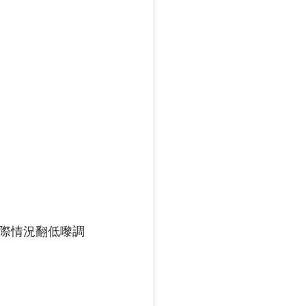
際情況翻低嚟調