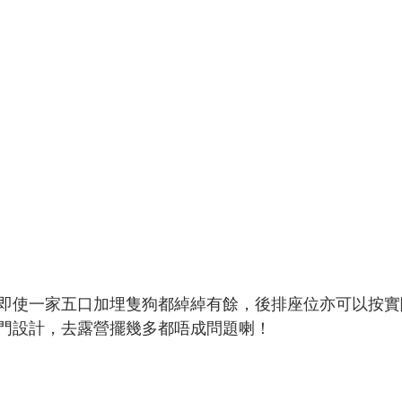
即使一家五口加埋隻狗都綽綽有餘，後排座位亦可以按實
門設計，去露營擺幾多都唔成問題喇！