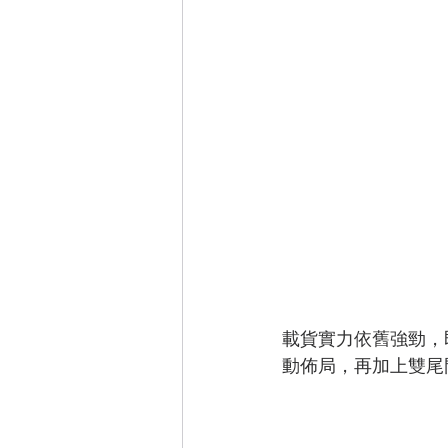
載貨實力依舊強勁，
動佈局，再加上雙尾