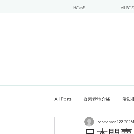
HOME
All POS
All Posts
香港營地介紹
活動
reneeman122
202
露營blogger分享
新手入坑
日本開賣！