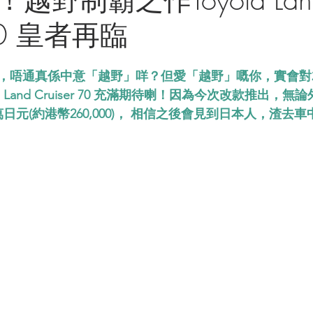
 70 皇者再臨
，唔通真係中意「越野」咩？但愛「越野」嘅你，實會對2
列 Land Cruiser 70 充滿期待喇！因為今次改款推出，
萬日元(約港幣260,000)， 相信之後會見到日本人，渣去