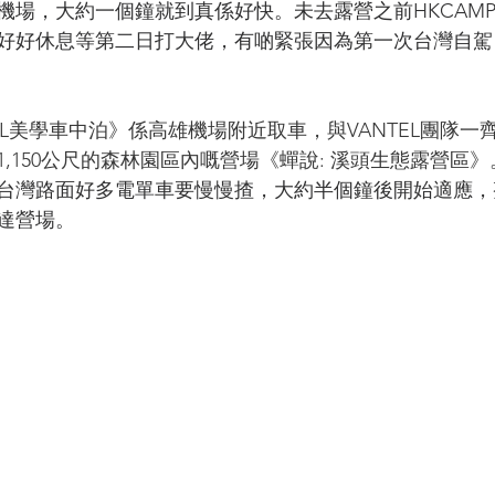
機場，大約一個鐘就到真係好快。未去露營之前HKCAM
好好休息等第二日打大佬，有啲緊張因為第一次台灣自駕
EL美學車中泊》係高雄機場附近取車，與VANTEL團隊一
,150公尺的森林園區內嘅營場《蟬說: 溪頭生態露營區》
台灣路面好多電單車要慢慢揸，大約半個鐘後開始適應，
達營場。