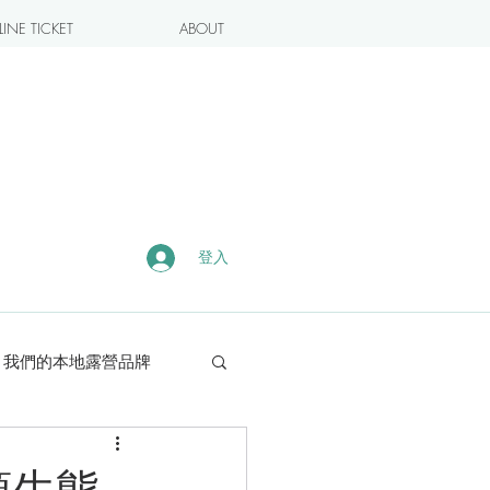
INE TICKET
ABOUT
登入
我們的本地露營品牌
露營・遠足熱點
頭生態