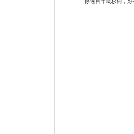
係過百年嘅杉樹，好