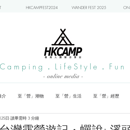
T
HKCAMPFEST2024
WANDER FEST 2025
ONL
Camping．LifeStyle．Fun
- online media -
推介
至「營」潮物
至「營」生活
至「營」經歷
月25日
讀畢需時 3 分鐘
系列
小編實測
旅遊推介
日本營地介紹
潮流玩樂
MP台灣露營遊記・蟬說: 溪