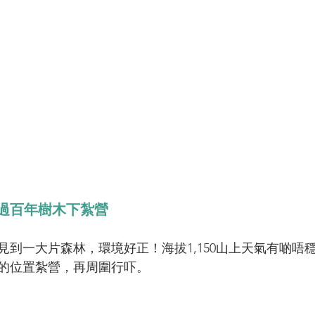
過百年樹木下紮營
見到一大片森林，環境好正！
海拔1,150
山上天氣有啲唔
的位置紮營，再周圍行吓。