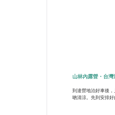
山林內露營・台灣
到達營地泊好車後，
啲清涼。先到安排好