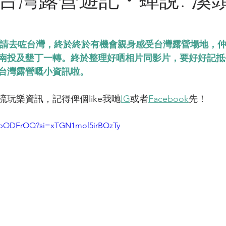
到邀請去咗台灣，終於終於有機會親身感受台灣露營場地，
南投及墾丁一轉。終於整理好哂相片同影片，要好好記抵
台灣露營嘅小資訊啦。
玩樂資訊，記得俾個like我哋
IG
或者
Facebook
先！
ZNbODFrOQ?si=xTGN1mol5irBQzTy