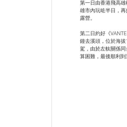
第一日由香港飛高雄
雄市內玩咗半日，再
露營。
第二日約好《VANT
鐘去溪頭，位於海拔1
駕，由於左軚關係同
算困難，最後順利到