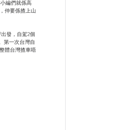
P小編們就係高
，仲要係揸上山
齊出發，自駕2個
。
第一次台灣自
整體台灣揸車唔