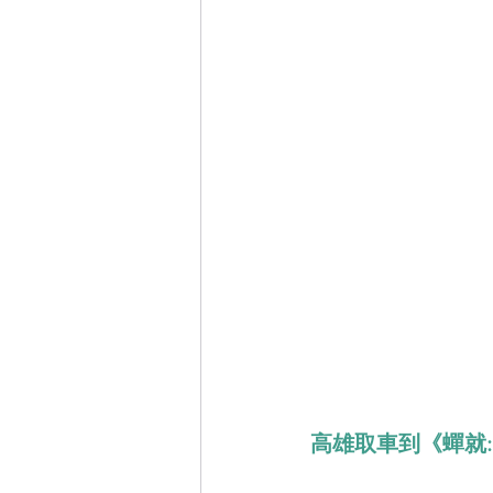
高雄取車到《蟬就: