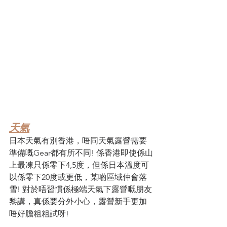
天氣
日本天氣有別香港，唔同天氣露營需要
準備嘅Gear都有所不同! 係香港即使係山
上最凍只係零下4,5度，但係日本溫度可
以係零下20度或更低，某啲區域仲會落
雪! 對於唔習慣係極端天氣下露營嘅朋友
黎講，真係要分外小心，露營新手更加
唔好膽粗粗試呀! 