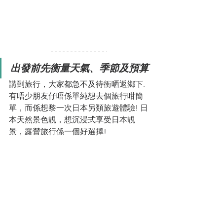
出發前先衡量天氣、季節及預算
講到旅行，大家都急不及待衝哂返鄉下. 
有唔少朋友仔唔係單純想去個旅行咁簡
單，而係想黎一次日本另類旅遊體驗! 日
本天然景色靚，想沉浸式享受日本靚
景，露營旅行係一個好選擇! 