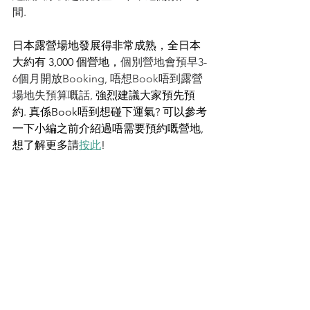
間. 
日本露營場地發展得非常成熟，全日本
大約有 3,000 個營地，
個別營地會預早3-
6個月開放Booking, 唔想Book唔到露營
場地失預算嘅話, 
強烈建議大家預先預
約. 真係Book唔到想碰下運氣? 可以參考
一下小編之前介紹過唔需要預約嘅營地, 
想了解更多請
按此
! 