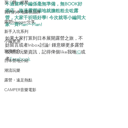
至「營」經歷
不過當時小編係毫無準備，無BOOK好
酒店，路過露營場地就膽粗粗去咗露
我們的本地露營品牌
營，大家千祈唔好學! 今次就等小編同大
露營blogger分享
家一齊Plan一Plan!
新手入坑系列
如果大家打算到日本展開露營之旅，不
小編實測
妨留言或者Inbox討論! 鍾意睇更多露營
旅遊推介
或潮流玩樂資訊，記得俾個like我哋
IG
或
者
Facebook
日本營地介紹
潮流玩樂
露營・遠足熱點
CAMPER音樂電影