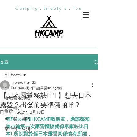
Camping．LifeStyle．Fun
文章
All Posts
reneeman122
All Posts
2024年2月2日
讀畢需時 3 分鐘
【日本露營秘訣EP1】想去日本
香港營地介紹
露營？出發前要準備啲咩？
活動推介
已更新：
2024年2月18日
至「營」潮物
有Follow開HKCAMP嘅朋友，應該都知
道小編第一次露營體驗就係奉獻咗比日
至「營」生活
本! 所以對於係日本露營真係情有所鍾，