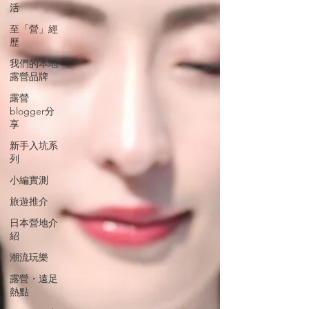
活
至「營」經
歷
我們的本地
露營品牌
露營
blogger分
享
新手入坑系
列
小編實測
旅遊推介
日本營地介
紹
潮流玩樂
露營・遠足
熱點