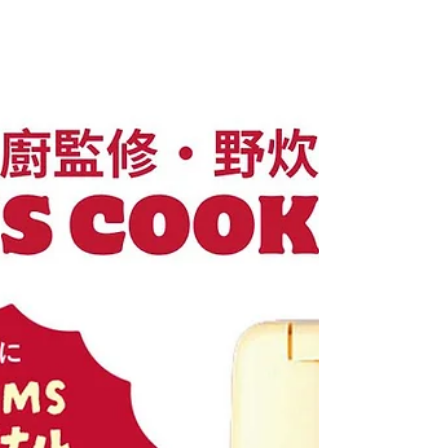
至「營」潮物
保持透心涼温度・Doublewall
Petbottle Holder