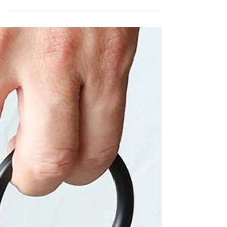
至「營」生活
每日咖啡的情操・日製獨特浮雕滴漏
套裝