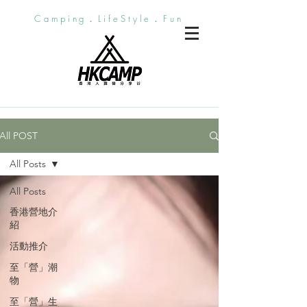
Camping．LifeStyle．Fun
All POST
All Posts
All Posts
香港營地介
紹
活動推介
至「營」潮
物
至「營」生