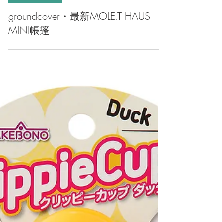
至「營」潮物
groundcover・最新MOLE.T HAUS
MINI帳篷