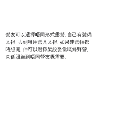
營友可以選擇唔同形式露營, 自己有裝備
又得, 去到租用營具又得. 如果連營帳都
唔想開, 仲可以選擇架設妥當嘅綠野營, 
真係照顧到唔同營友嘅需要. 