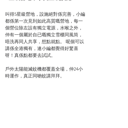
叫得5星級營地，設施絕對係完善，小編
都係第一次見到如此高質嘅營地，每一
個營位除左設有獨立電源，水喉之外， 
仲有一個屬於自已嘅獨立雪櫃同風筒，
唔洗再同人共享，想點就點。 呢個可以
講係全港獨有，連小編都覺得好驚喜
呀！真係點都要去試試。
戶外太陽能滅蚊機都覆蓋全場，仲24小
時運作，真正同啲蚊講拜拜。