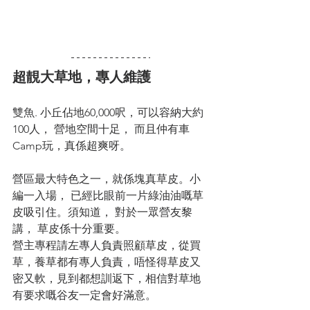
超靚大草地，專人維護
雙魚. 小丘佔地60,000呎，可以容納大約
100人， 營地空間十足， 而且仲有車
Camp玩，真係超爽呀。
營區最大特色之一，就係塊真草皮。小
編一入場， 已經比眼前一片綠油油嘅草
皮吸引住。須知道， 對於一眾營友黎
講， 草皮係十分重要。
營主專程請左專人負責照顧草皮，從買
草，養草都有專人負責，唔怪得草皮又
密又軟，見到都想訓返下，相信對草地
有要求嘅谷友一定會好滿意。