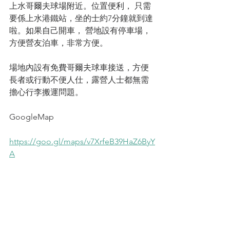
上水哥爾夫球場附近。位置便利， 只需
要係上水港鐵站，坐的士約7分鐘就到達
啦。如果自己開車， 營地設有停車場， 
方便營友泊車，非常方便。
場地內設有免費哥爾夫球車接送，方便
長者或行動不便人仕，露營人士都無需
擔心行李搬運問題。
GoogleMap
https://goo.gl/maps/v7XrfeB39HaZ6ByY
A