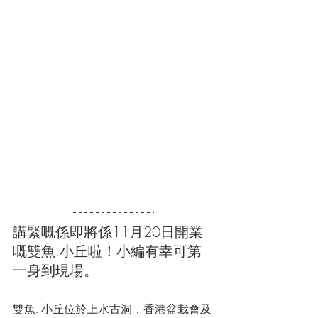
講緊嘅係即將係11月20日開業
嘅雙魚.小丘啦！小編有幸可第
一身到現場。
雙魚. 小丘位於上水古洞，香港盆栽會及