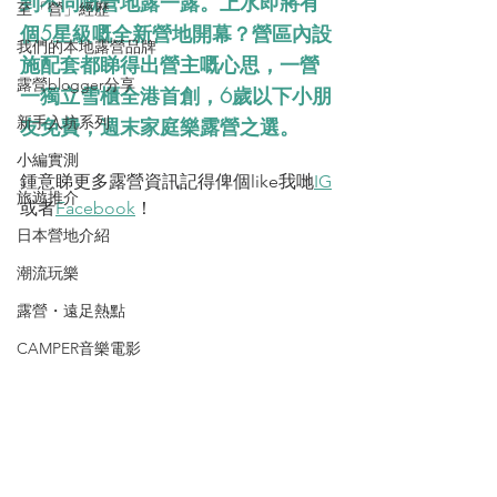
到不同嘅營地露一露。上水即將有
至「營」經歷
個5星級嘅全新營地開幕？營區內設
我們的本地露營品牌
施配套都睇得出營主嘅心思，一營
露營blogger分享
一獨立雪櫃全港首創，6歲以下小朋
新手入坑系列
友免費，週末家庭樂露營之選。
小編實測
鍾意睇更多露營資訊記得俾個like我哋
IG
旅遊推介
或者
Facebook
！
日本營地介紹
潮流玩樂
露營・遠足熱點
CAMPER音樂電影