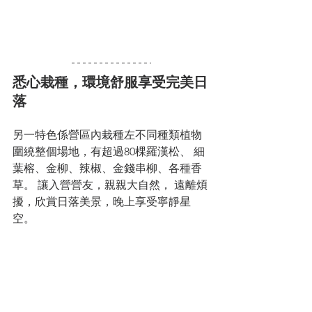
悉心栽種，環境舒服享受完美日
落
另一特色係營區內栽種左不同種類植物
圍繞整個場地，有超過80棵羅漢松、 細
葉榕、金柳、辣椒、金錢串柳、各種香
草。 讓入營營友，親親大自然， 遠離煩
擾，欣賞日落美景，晚上享受寧靜星
空。