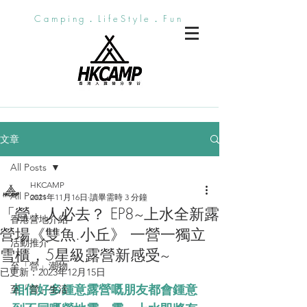
Camping．LifeStyle．Fun
文章
All Posts
HKCAMP
All Posts
2021年11月16日
讀畢需時 3 分鐘
「營」人必去？ EP8~上水全新露
香港營地介紹
營場《雙魚.小丘》 一營一獨立
活動推介
雪櫃，5星級露營新感受~
至「營」潮物
已更新：
2023年12月15日
相信好多鍾意露營嘅朋友都會鍾意
至「營」生活