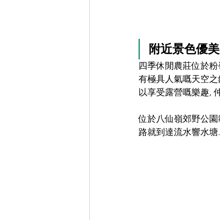
附近景色優美 
四季休閒農莊位於粉嶺
有極具人氣嘅天空之鏡
以享受露營嘅樂趣, 
位於八仙嶺郊野公園範
路就到達流水響水塘.