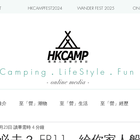
T
HKCAMPFEST2024
WANDER FEST 2025
ONL
Camping．LifeStyle．Fun
- online media -
推介
至「營」潮物
至「營」生活
至「營」經歷
2月23日
讀畢需時 4 分鐘
系列
小編實測
旅遊推介
日本營地介紹
潮流玩樂
必去？ EP11~ 給你家人