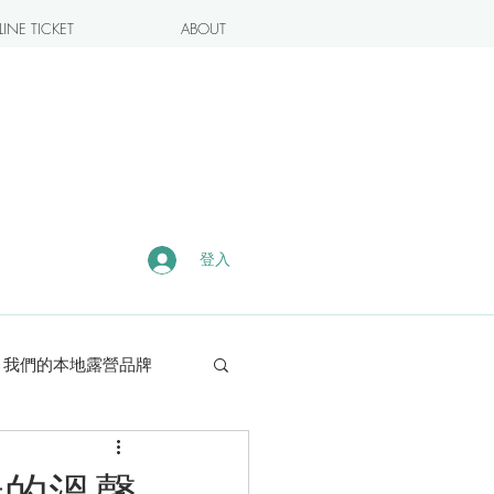
INE TICKET
ABOUT
登入
我們的本地露營品牌
露營・遠足熱點
般的溫馨