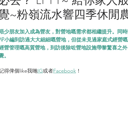
覺~粉嶺流水響四季休閒農
唔少朋友加入成為營友，對營地嘅需求都相繼提升。同時
AMP小編到訪過大大細細嘅營地，但從未見過家庭式經營
經營管理嘅高質營地，到訪後除咗營地設施帶黎驚喜之外
覺。
得俾個like我哋
IG
或者
Facebook
！