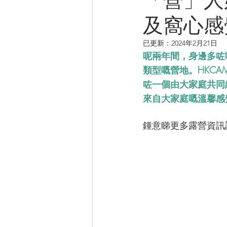
及窩心感
CAMPER音樂電影
已更新：
2024年2月21日
呢兩年間，身邊多咗
類型嘅營地。HKC
咗一個由大家庭共同
來自大家庭嘅溫馨感
鍾意睇更多露營資訊記