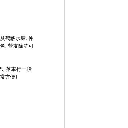
及鶴藪水塘. 仲
色. 營友除咗可
巴, 落車行一段
常方便!