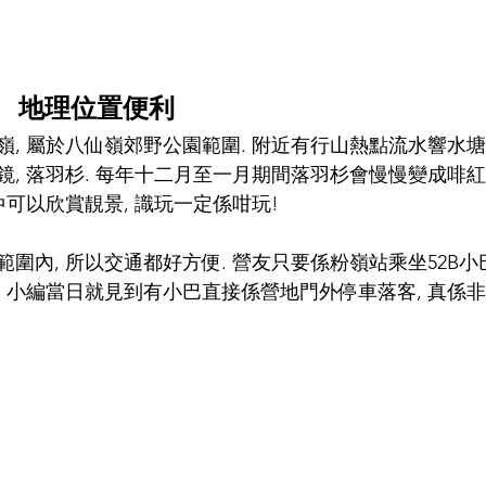
  地理位置便利
, 屬於八仙嶺郊野公園範圍. 附近有行山熱點流水響水塘
, 落羽杉. 每年十二月至一月期間落羽杉會慢慢變成啡紅
仲可以欣賞靚景, 識玩一定係咁玩!
圍內, 所以交通都好方便. 營友只要係粉嶺站乘坐52B小
 小編當日就見到有小巴直接係營地門外停車落客, 真係非