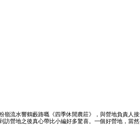
粉嶺流水響鶴藪路嘅《四季休閒農莊》，與營地負責人接
到訪營地之後真心帶比小編好多驚喜。一個好營地，當然