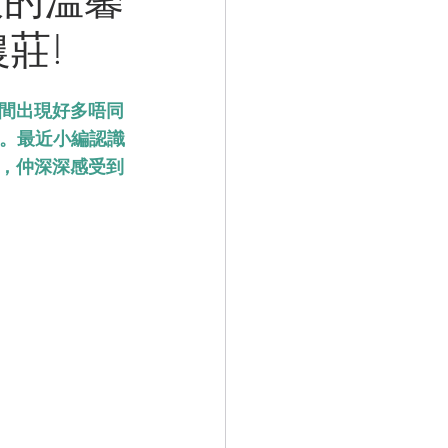
莊!
間出現好多唔同
嘅。最近小編認識
，仲深深感受到