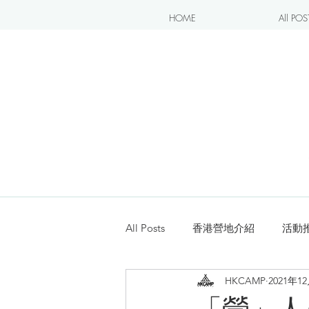
HOME
All POS
All Posts
香港營地介紹
活動
HKCAMP
2021年1
露營blogger分享
新手入坑
「營」人