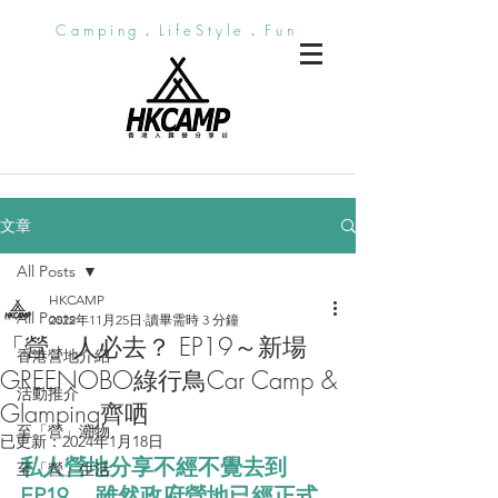
Camping．LifeStyle．Fun
文章
All Posts
HKCAMP
All Posts
2022年11月25日
讀畢需時 3 分鐘
「營」人必去？ EP19～新場
香港營地介紹
GREENOBO綠行鳥Car Camp &
活動推介
Glamping齊哂
至「營」潮物
已更新：
2024年1月18日
私人營地分享不經不覺去到
至「營」生活
EP19， 雖然政府營地已經正式