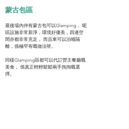
蒙古包區
最後場內仲有蒙古包可以Glamping， 呢
區設施非常新淨，環境好優美，四邊空
間亦都非常充足， 而且車可以泊喺隔
離，係極罕有嘅做法呀。
同樣Glamping區都可以代訂營主餐廳嘅
美食， 係真正輕輕鬆鬆兩手揈揈嘅選
擇。