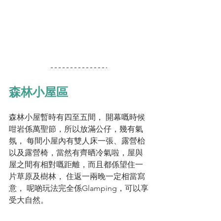
森林小屋區
森林小屋暫時有四至五間， 開幕嘅時候
咁岩係萬聖節，所以放滿公仔，幾有氣
氛， 每間小屋內有雙人床一張、露營枱
以及露營椅，當然有齊晒冷氣啦，屋與
屋之間有相對嘅距離，而且都係望住一
片草原及樹林， 住返一兩晚一定相當寫
意， 呢啲玩法完全係Glamping，可以享
受大自然。