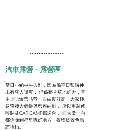
汽車露營・露營區
當日小編中午去到，因為係平日暫時仲
未有客人喺度， 但係整片草地好大，基
本上唔會營貼營，自由度好高，大家鍾
意帶幾大個帳篷都容納到， 所以重裝或
輕裝及CAR CAMP都適合， 而大棠一向
都係睇到星星嘅好地方，夜晚嘅景色應
該唔錯。