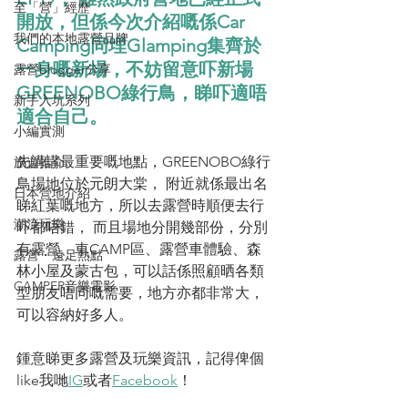
至「營」經歷
開放，但係今次介紹嘅係Car 
我們的本地露營品牌
Camping同埋Glamping集齊於
一身嘅新場，不妨留意吓新場
露營blogger分享
GREENOBO綠行鳥，睇吓適唔
新手入坑系列
適合自己。
小編實測
先講講最重要嘅地點，GREENOBO綠行
旅遊推介
鳥場地位於元朗大棠， 附近就係最出名
日本營地介紹
睇紅葉嘅地方，所以去露營時順便去行
潮流玩樂
吓都唔錯， 而且場地分開幾部份，分別
有露營、車CAMP區、露營車體驗、森
露營・遠足熱點
林小屋及蒙古包，可以話係照顧晒各類
CAMPER音樂電影
型朋友唔同嘅需要，地方亦都非常大，
可以容納好多人。
鍾意睇更多露營及玩樂資訊，記得俾個
like我哋
IG
或者
Facebook
！