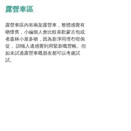
露營車區
露營車區內有兩架露營車，整體感覺有
啲懷舊，小編個人會比較喜歡蒙古包或
者森林小屋多啲，因為新淨同埋冇咁侷
促， 訓喺入邊感覺到用緊新嘅營帳。但
如未試過露營車嘅朋友都可以考慮試
試。