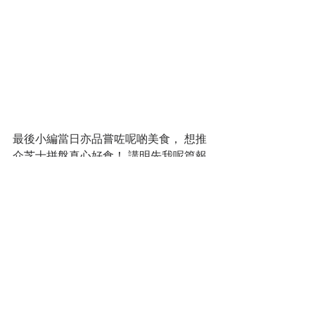
最後小編當日亦品嘗咗呢啲美食， 想推
介芝士拼盤真心好食！ 講明先我呢篇報
道冇收錢， 如果想支持我哋，可以同我
哋傾吓廣告或者訂閱我哋個頻道( 按
此）。感激不盡。
https://www.youtube.com/channel/UCh
ek4N_gFq2MDaaNFqJ1vHQ/videos
GREENOBO綠行鳥
FB
WhatsApp