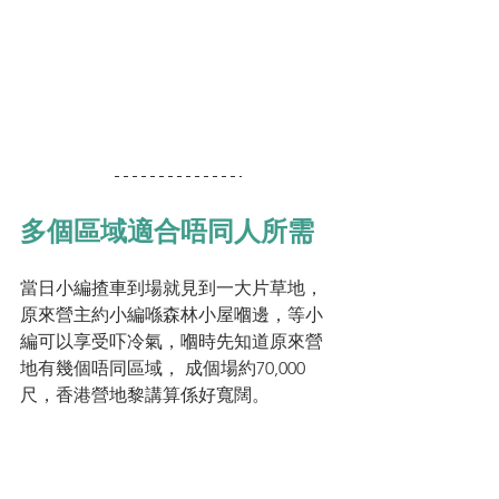
多個區域適合唔同人所需
當日小編揸車到場就見到一大片草地， 
原來營主約小編喺森林小屋嗰邊，等小
編可以享受吓冷氣，嗰時先知道原來營
地有幾個唔同區域， 成個場約70,000
尺，香港營地黎講算係好寬闊。