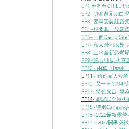
EP1 至潮至CHILL 錦
EP2~Chill遊元朗
EP3~要享受農莊露
EP4~想要非一般露
EP5~一個Camp S
EP7~私人營地以外
EP8~上水全新露營
EP9~細心! 貼心! 
EP10 - 由華山玩到
EP11
~ 給你家人般
EP12~又一車CAM
EP13~特色火台, 
EP14
~想試試全港少有全
EP15~特別Camp
EP16~2022最
EP17～2022開季必試