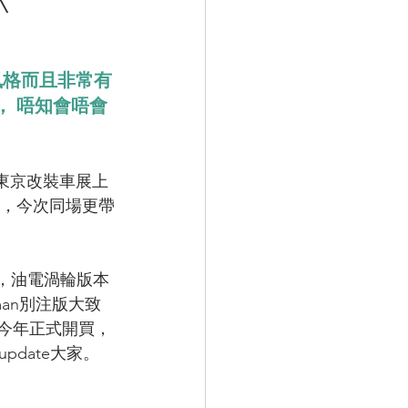
風格而且非常有
版， 唔知會唔會
alon東京改裝車展上
設計，今次同場更帶
引擎，油電渦輪版本
an別注版大致
i在今年正式開買，
date大家。