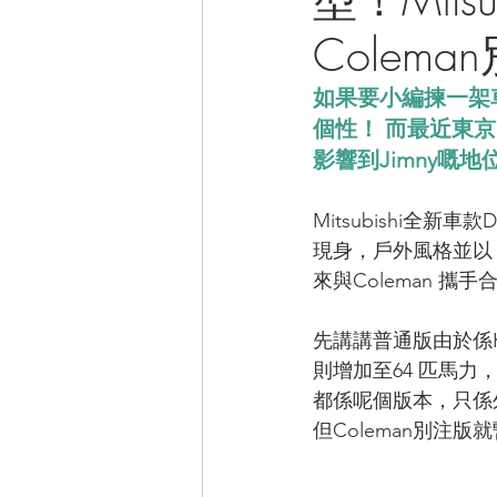
Colema
CAMPER音樂電影
如果要小編揀一架車
個性！ 而最近東京改裝
影響到Jimny嘅地
Mitsubishi全新車款
現身，戶外風格並以「D
來與Coleman 
先講講普通版由於係K 
則增加至64 匹馬力
都係呢個版本，只係外觀
但Coleman別注