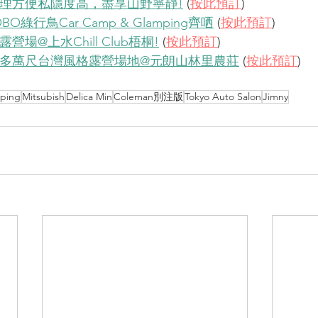
地理方便私隱度高，盡享山野寧靜!
 (
按此預訂
)
BO綠行鳥Car Camp & Glamping齊哂
 (
按此預訂
)
營場@上水Chill Club梧桐!
 (
按此預訂
)
、十多萬尺台灣風格露營場地@元朗山林里農莊
 (
按此預訂
)
ping
Mitsubish
Delica Min
Coleman別注版
Tokyo Auto Salon
Jimny