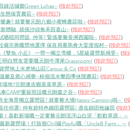
田綠活城鄉Green Lohas~
 (
按此預訂
)
白泥生態保育農莊~
 (
按此預訂
)
營樂趣? 就要黎元朗八鄉小蜜蜂農莊啦~
 (
按此預訂
)
營新體驗, 就係沙頭角禾田喜山~
 (
按此預訂
)
ite試哂唔同營區, 仲等? 緊係要黎長洲西園啦~
 (
按此預訂
)
, 設備完善嘅營地選擇,保良局賽馬會大棠渡假村~
 (
按此預
場《雙魚.小丘》 一營一獨立雪櫃，5星級露營新感受~
 (
按
真正明白營友需要嘅元朗牛潭尾Grassroom!
 (
按此預訂
)
自資營地上水虎地山莊Carpus & Co
 (
按此預訂
)
的溫馨及窩心感覺~粉嶺流水響四季休閒農莊!
 (
按此預訂
)
P新場地?元朗逢吉鄉喜喜草原~
 (
按此預訂
)
專為車CAMP重裝而設嘅元朗森之谷~
 (
按此預訂
)
海景獨立露營區? 就要黎大埔Happy Camping啦~ 
 (
ing區任你選! 仲有超特色梯田露營區! 盡在錦田牧緣田
 (
按此
新露營場！喜歡新場嘅一定要黎元朗流浮山白泥「歡歡草原」～
 
最新露營場！打鼓嶺Chill級Playful嘅「UncleB Farm」～
 (