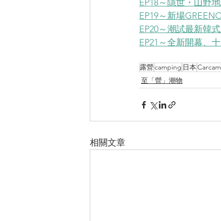
EP18～隱世・山野
EP19～新場GREENO
EP20～潮試最新韓式露
EP21～全新開幕
露營
camping
日本
Carcam
至「營」潮物
相關文章