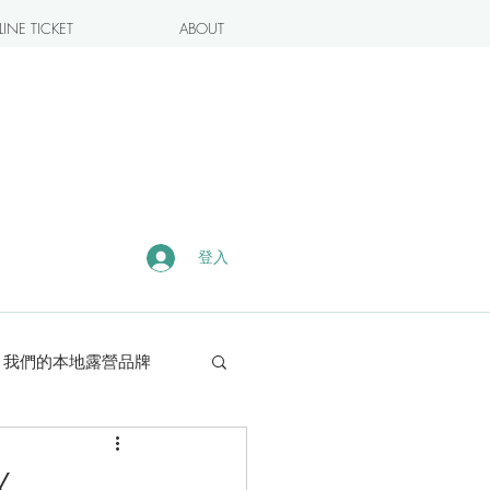
INE TICKET
ABOUT
登入
我們的本地露營品牌
露營・遠足熱點
X