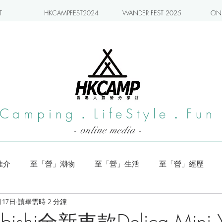
T
HKCAMPFEST2024
WANDER FEST 2025
ONL
Camping．LifeStyle．Fun
- online media -
推介
至「營」潮物
至「營」生活
至「營」經歷
月17日
讀畢需時 2 分鐘
系列
小編實測
旅遊推介
日本營地介紹
潮流玩樂
bishi全新車款Delica Mini 