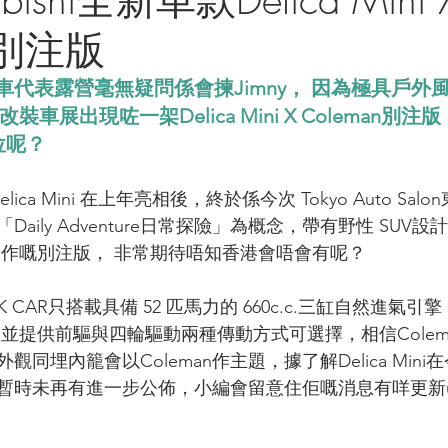
n別注版
代表露營毫無疑問係會揀Jimny， 因為極具戶外
車展出現咗一架Delica Mini X Coleman別注
位呢？
Delica Mini 在上年亮相後，終於係今次 Tokyo Auto S
aily Adventure日常探險」為概念，帶有野性 SUV
攜手合作嘅別注版， 非常期待唔知香港會唔會有呢？
CAR只搭載具備 52 匹馬力的 660c.c.三缸自然進氣
，並提供前驅與四輪驅動兩種傳動方式可選擇，相信Colem
同埋內籠會以Coleman作主題，據了解Delica Min
版就暫時未再有進一步公佈，小編會留意住佢嘅消息有咩更新up