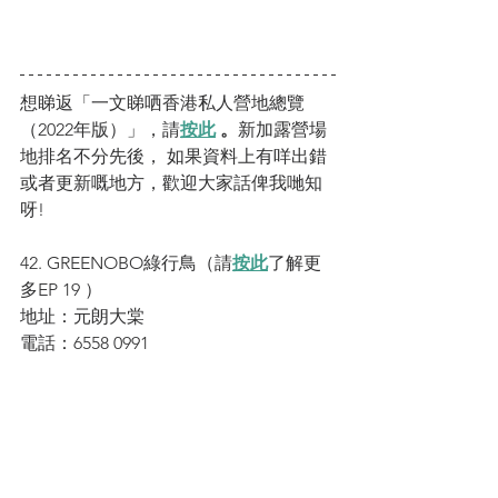
想睇返「一文睇哂香港私人營地總覽
（2022年版）」，請
按此
 。
新加露營場
地排名不分先後， 如果資料上有咩出錯
或者更新嘅地方，歡迎大家話俾我哋知
呀! 
42. GREENOBO綠行鳥（請
按此
了解更
多EP 19 ）
地址：元朗大棠
電話：6558 0991