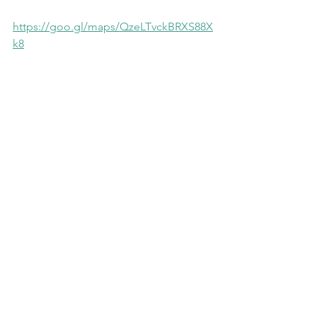
https://goo.gl/maps/QzeLTvckBRXS88X
k8