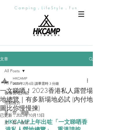
Camping．LifeStyle．Fun
文章
All Posts
HKCAMP
All Posts
2023年2月6日
讀畢需時 3 分鐘
一文睇哂！2023香港私人露營場
香港營地介紹
地總覽｜有多新場地必試 (內付地
活動推介
圖比你慢慢揀)
至「營」潮物
已更新：
2023年10月13日
HKCAMP上年出咗「一文睇哂香
至「營」生活
港私人營地總覽」，重溫請
按