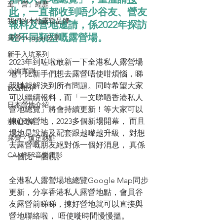
至「營」經歷
此
，一直都收到唔少谷友、營友
我們的本地露營品牌
報料及營地邀請，係2022年探訪
咗不同類型嘅露營場。
露營blogger分享
新手入坑系列
2023年到咗啦敢新一下全港私人露營場
小編實測
地，比新手們想去露營唔使咁煩惱，睇
我哋就解決到所有問題。同時希望大家
旅遊推介
可以繼續報料，而「一文睇哂香港私人
日本營地介紹
營地總覽」將會持續更新！等大家可以
揀心水營地，2023多個新場開幕， 而且
潮流玩樂
場地是設施及配套跟越嚟越升級， 對想
露營・遠足熱點
去露營嘅朋友絕對係一個好消息， 真係
CAMPER音樂電影
一個比一個靚。
全港私人露營場地總覽Google Map同步
更新，分享香港私人露營地點，會員谷
友露營前睇睇，揀好營地就可以直接與
營地聯絡啦， 唔使嘥時間慢慢搵。