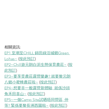
相關資訊: 
EP1 至潮至CHILL 錦田綠活城鄉Green 
Lohas~
 (
按此預訂
) 
EP2~Chill遊元朗白泥生態保育農莊~
 (
按
此預訂
)
EP3~要享受農莊露營樂趣? 就要黎元朗
八鄉小蜜蜂農莊啦~
 (
按此預訂
) 
EP4~想要非一般露營新體驗, 就係沙頭
角禾田喜山~
 (
按此預訂
) 
EP5~一個Camp Site試哂唔同營區, 仲
等? 緊係要黎長洲西園啦~
 (
按此預訂
) 