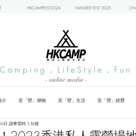
T
HKCAMPFEST2024
WANDER FEST 2025
ONL
Camping．LifeStyle．Fun
- online media -
推介
至「營」潮物
至「營」生活
至「營」經歷
月6日
讀畢需時 3 分鐘
系列
小編實測
旅遊推介
日本營地介紹
潮流玩樂
！2023香港私人露營場