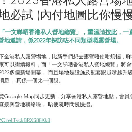
地必試 (內付地圖比你慢慢
出咗「一文睇哂香港私人營地總覽」，重溫請
按此
，一
營地邀請，係2022年探訪咗不同類型嘅露營場。
新一下全港私人露營場地，比新手們想去露營唔使咁煩惱，
家可以繼續報料，而「一文睇哂香港私人營地總覽」將會
023多個新場開幕， 而且場地是設施及配套跟越嚟越升級
消息， 真係一個比一個靚。
Google Map同步更新，分享香港私人露營地點，會
直接與營地聯絡啦， 唔使嘥時間慢慢搵。
s/QzeLTvckBRXS88Xk8