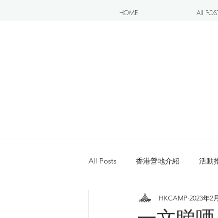
HOME
All POS
All Posts
香港營地介紹
活動
HKCAMP
2023年2
露營blogger分享
新手入坑
一文睇哂