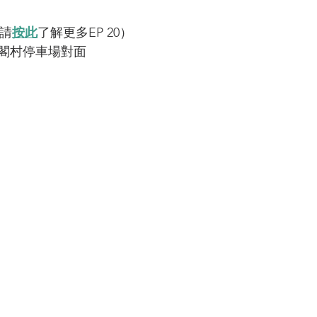
（請
按此
了解更多EP 20）
閣村停車場對面