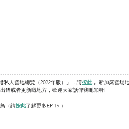
港私人營地總覽（2022年版）」，請
按此
 。
新加露營場
咩出錯或者更新嘅地方，歡迎大家話俾我哋知呀! 
綠行鳥（請
按此
了解更多EP 19 ）