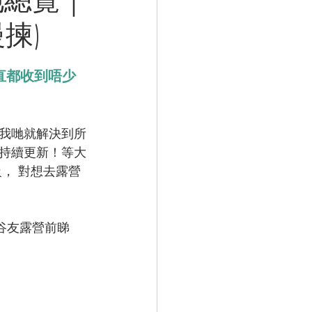
揀)
直都收到唔少
睇我哋就解決到所
持續更新！等大
， 對想去露營
員谷友露營前睇