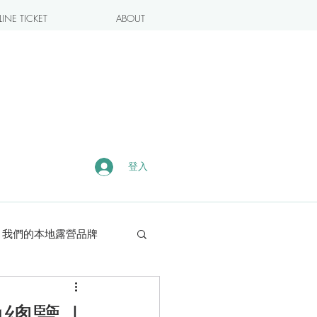
INE TICKET
ABOUT
登入
我們的本地露營品牌
露營・遠足熱點
地總覽｜