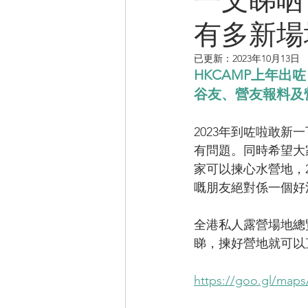
有多新場
CAMPER音樂電影
已更新：
2023年10月13日
HKCAMP上年
谷友、營友報料及
2023年到咗啦敢
有問題。同時希望大
家可以揀心水營地，2
嘅朋友絕對係一個好
全港私人露營場地總覽
睇，揀好營地就可以
https://goo.gl/map