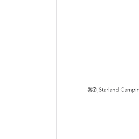
黎到Starlan
d Camp