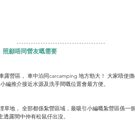
  照顧唔同營友嘅需要
露營區， 車中泊同carcamping 地方勁大！ 大家唔使
 小編推介接近水源及洗手間嘅位置會最方便。
埋草地， 全部都係紮營區域，最吸引小編嘅紮營區係一
且場主透露間中仲有松鼠仔出沒。