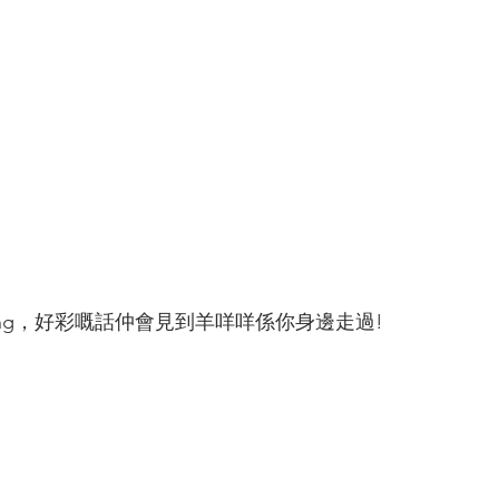
ing，好
彩嘅話仲會見到羊咩咩係你身邊走過!