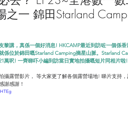
場之一 錦田Starland Camp
友黎講，真係一個好消息! HKCAMP最近到訪咗一個係
錦田嘅Starland Camping摘星山脈。Starland Ca
1萬呎! 一齊睇吓小編到訪當日實地拍攝嘅短片同相片啦!
拍攝露營影片， 等大家更了解各個露營場地! 睇片支持，
l， 感謝感謝！
oIHTEg