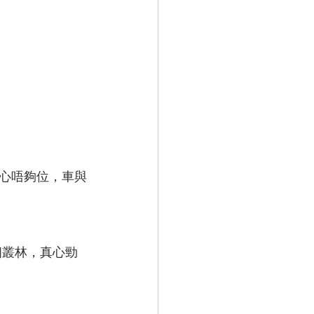
擔心唔夠位
，
車與
個叢林，真心勁