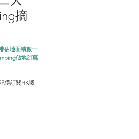
ing摘
香港佔地面積數一
mping佔地21萬
記得訂閱HK嘅