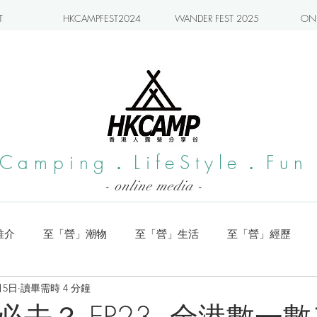
T
HKCAMPFEST2024
WANDER FEST 2025
ONL
Camping．LifeStyle．Fun
- online media -
推介
至「營」潮物
至「營」生活
至「營」經歷
月5日
讀畢需時 4 分鐘
系列
小編實測
旅遊推介
日本營地介紹
潮流玩樂
必去？ EP23~全港數一