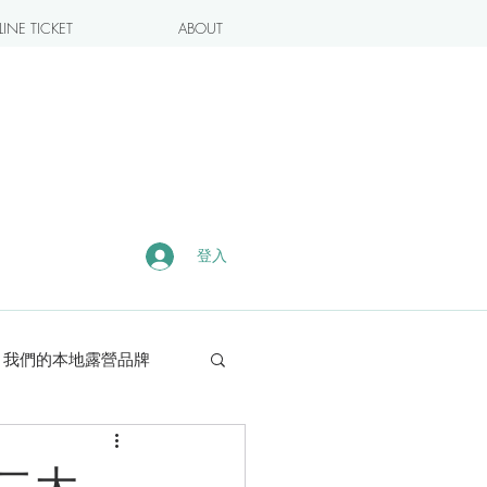
INE TICKET
ABOUT
登入
我們的本地露營品牌
露營・遠足熱點
數二大