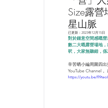
Size露營
CAMPER音樂電影
星山脈
已更新：
2023年12月15日
對於鍾意空間感嘅營
數二大嘅露營場地，就係位於
呎，大家無聽錯，係2
辛苦晒小編周圍四出
YouTube Channe
https://youtu.be/fl9te