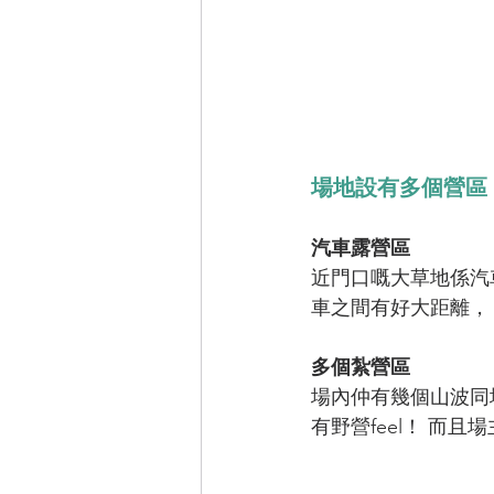
場地設有多個營區 
汽車露營區
近門口嘅大草地係汽車
車之間有好大距離，
多個紮營區
場內仲有幾個山波同
有野營feel！ 而